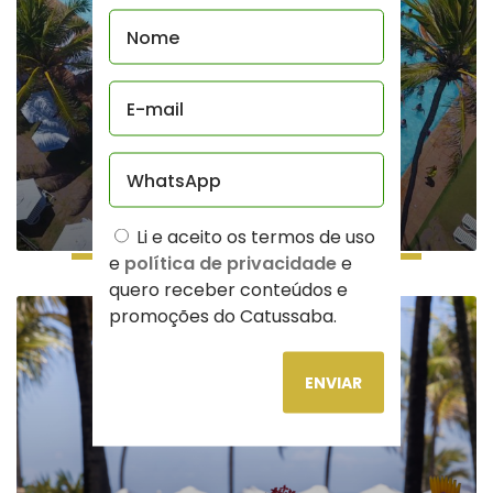
DIVERSÃO E ENTRETENIMENTO
Li e aceito os termos de uso
e
política de privacidade
e
quero receber conteúdos e
promoções do Catussaba.
ENVIAR